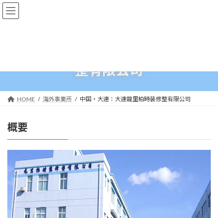
コ
ナ
ン
ビ
テ
ゲ
ン
ー
ツ
シ
中国・大連：大連龍里柏時装修
へ
ョ
ス
ン
整有限公司
キ
に
ッ
移
プ
動
HOME
海外事業所
中国・大連：大連龍里柏時装修整有限公司
概要