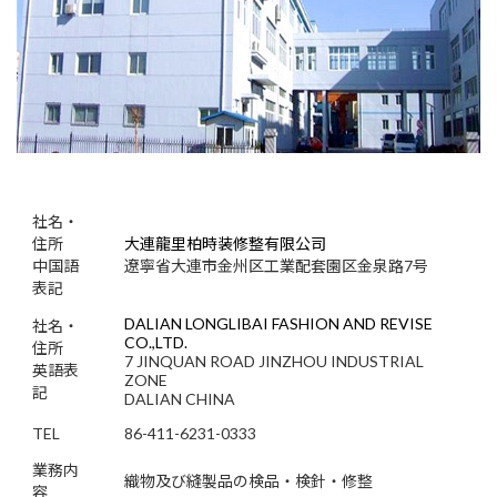
社名・
住所
大連龍里柏時装修整有限公司
中国語
遼寧省大連市金州区工業配套園区金泉路7号
表記
DALIAN LONGLIBAI FASHION AND REVISE
社名・
CO.,LTD.
住所
7 JINQUAN ROAD JINZHOU INDUSTRIAL
英語表
ZONE
記
DALIAN CHINA
TEL
86-411-6231-0333
業務内
織物及び縫製品の検品・検針・修整
容