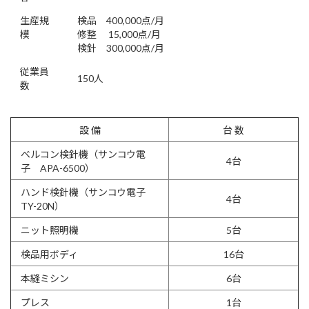
生産規
検品 400,000点/月
模
修整 15,000点/月
検針 300,000点/月
従業員
150人
数
設 備
台 数
ベルコン検針機（サンコウ電
4台
子 APA-6500）
ハンド検針機（サンコウ電子
4台
TY-20N）
ニット照明機
5台
検品用ボディ
16台
本縫ミシン
6台
プレス
1台