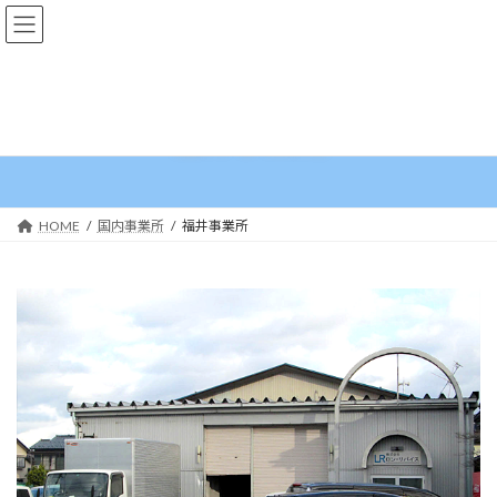
コ
ナ
ン
ビ
テ
ゲ
ン
ー
ツ
シ
へ
ョ
福井事業所
ス
ン
キ
に
ッ
移
プ
動
HOME
国内事業所
福井事業所