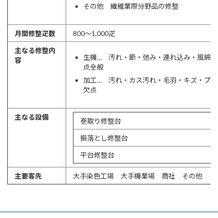
その他 繊維業際分野品の修整
月間修整疋数
800～1,000疋
主なる修整内
生機… 汚れ・節・弛み・連れ込み・風綿
容
点全般
加工… 汚れ・カス汚れ・毛羽・キズ・プ
欠点
主なる設備
巻取り修整台
振落とし修整台
平台修整台
主要客先
大手染色工場 大手機業場 商社 その他